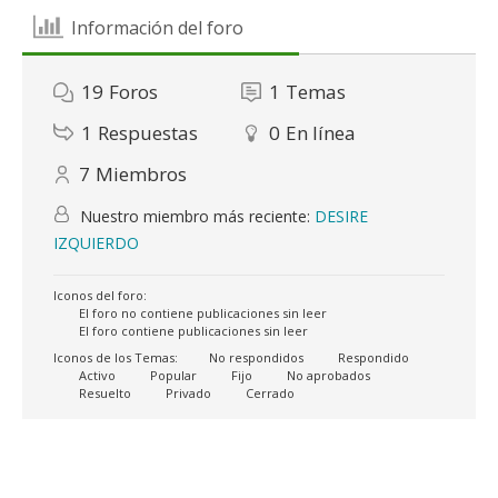
Información del foro
19
Foros
1
Temas
1
Respuestas
0
En línea
7
Miembros
Nuestro miembro más reciente:
DESIRE
IZQUIERDO
Iconos del foro:
El foro no contiene publicaciones sin leer
El foro contiene publicaciones sin leer
Iconos de los Temas:
No respondidos
Respondido
Activo
Popular
Fijo
No aprobados
Resuelto
Privado
Cerrado