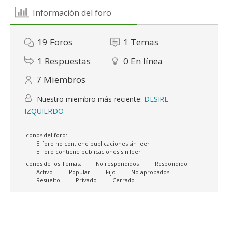
Información del foro
19
Foros
1
Temas
1
Respuestas
0
En línea
7
Miembros
Nuestro miembro más reciente:
DESIRE
IZQUIERDO
Iconos del foro:
El foro no contiene publicaciones sin leer
El foro contiene publicaciones sin leer
Iconos de los Temas:
No respondidos
Respondido
Activo
Popular
Fijo
No aprobados
Resuelto
Privado
Cerrado