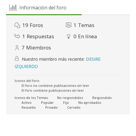
Información del foro
19
Foros
1
Temas
1
Respuestas
0
En línea
7
Miembros
Nuestro miembro más reciente:
DESIRE
IZQUIERDO
Iconos del foro:
El foro no contiene publicaciones sin leer
El foro contiene publicaciones sin leer
Iconos de los Temas:
No respondidos
Respondido
Activo
Popular
Fijo
No aprobados
Resuelto
Privado
Cerrado