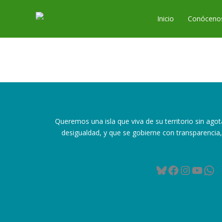
Ir
al
Inicio
Conóceno
contenido
Queremos una isla que viva de su territorio sin agot
desigualdad, y que se gobierne con transparencia, 
Bluesky
Facebook
Instag
YouT
Wh