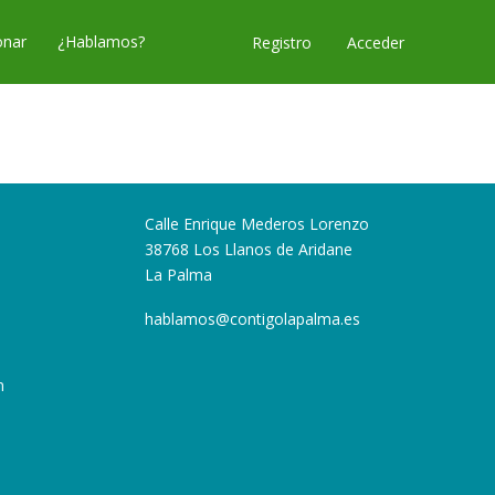
nar
¿Hablamos?
Acceder
Registro
Calle Enrique Mederos Lorenzo
38768 Los Llanos de Aridane
La Palma
hablamos@contigolapalma.es
n