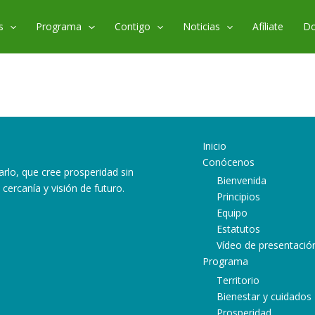
s
Programa
Contigo
Noticias
Afíliate
Do
Inicio
Conócenos
arlo, que cree prosperidad sin
Bienvenida
cercanía y visión de futuro.
Principios
Equipo
Estatutos
ram
ube
atsApp
Vídeo de presentació
Programa
Territorio
Bienestar y cuidados
Prosperidad