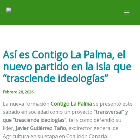
Ir
al
contenido
Así es Contigo La Palma, el
nuevo partido en la isla que
“trasciende ideologías”
febrero 28, 2026
La nueva formación
Contigo La Palma
se presentó este
sábado en sociedad como un proyecto
“transversal” y
que “trasciende ideologías”
, tal y como defendió su
líder,
Javier Gutiérrez Taño
, exdirector general de
Agricultura en su etapa en Coalición Canaria.