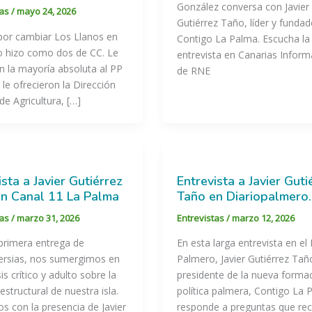
González conversa con Javier
tas
/
mayo 24, 2026
Gutiérrez Taño, líder y funda
por cambiar Los Llanos en
Contigo La Palma. Escucha la
o hizo como dos de CC. Le
entrevista en Canarias Inform
n la mayoría absoluta al PP
de RNE
, le ofrecieron la Dirección
de Agricultura, […]
ista a Javier Gutiérrez
Entrevista a Javier Guti
n Canal 11 La Palma
Taño en Diariopalmero
tas
/
marzo 31, 2026
Entrevistas
/
marzo 12, 2026
primera entrega de
En esta larga entrevista en el 
ersias, nos sumergimos en
Palmero, Javier Gutiérrez Tañ
is crítico y adulto sobre la
presidente de la nueva forma
estructural de nuestra isla.
política palmera, Contigo La 
 con la presencia de Javier
responde a preguntas que re