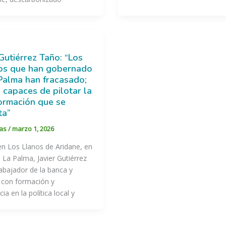
 Gutiérrez Taño: “Los
os que han gobernado
Palma han fracasado;
 capaces de pilotar la
ormación que se
ta”
tas
/
marzo 1, 2026
n Los Llanos de Aridane, en
de La Palma, Javier Gutiérrez
abajador de la banca y
 con formación y
ia en la política local y