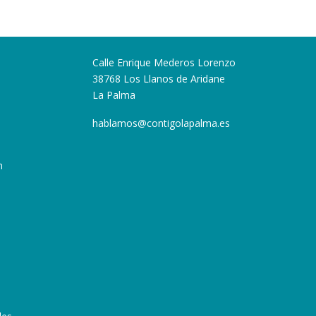
Calle Enrique Mederos Lorenzo
38768 Los Llanos de Aridane
La Palma
hablamos@contigolapalma.es
n