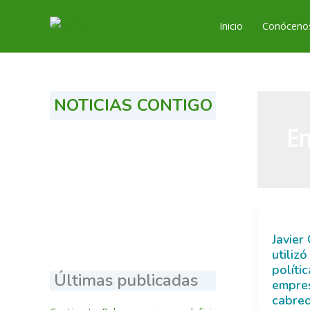
Ir
al
Inicio
Conóceno
contenido
NOTICIAS CONTIGO
En
Javier
utiliz
políti
Últimas publicadas
empres
cabreo