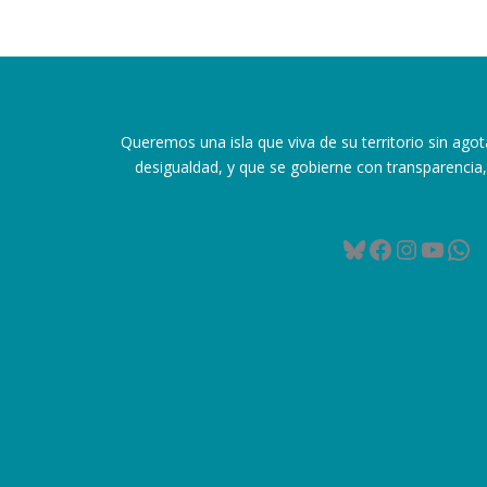
Queremos una isla que viva de su territorio sin agot
desigualdad, y que se gobierne con transparencia, 
Bluesky
Facebook
Instag
YouT
Wh