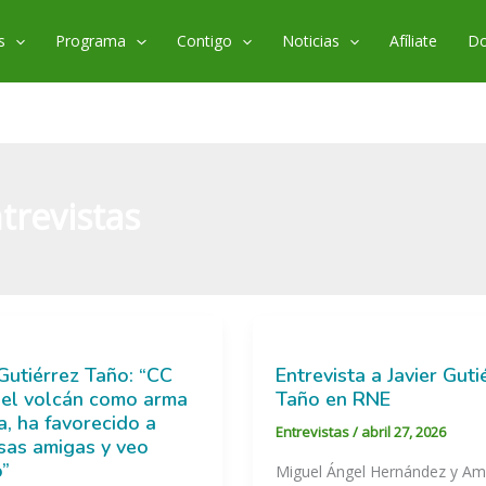
s
Programa
Contigo
Noticias
Afíliate
Do
trevistas
 Gutiérrez Taño: “CC
Entrevista a Javier Guti
ó el volcán como arma
Taño en RNE
ca, ha favorecido a
Entrevistas
/
abril 27, 2026
as amigas y veo
”
Miguel Ángel Hernández y A