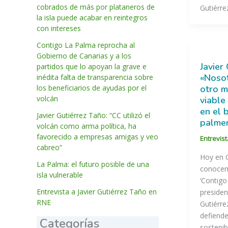
cobrados de más por plataneros de
Gutiérre
la isla puede acabar en reintegros
con intereses
Contigo La Palma reprocha al
Gobierno de Canarias y a los
Javier
partidos que lo apoyan la grave e
«Noso
inédita falta de transparencia sobre
los beneficiarios de ayudas por el
otro m
volcán
viable
en el 
Javier Gutiérrez Taño: “CC utilizó el
palme
volcán como arma política, ha
favorecido a empresas amigas y veo
Entrevis
cabreo”
Hoy en 
La Palma: el futuro posible de una
conocem
isla vulnerable
‘Contigo
Entrevista a Javier Gutiérrez Taño en
presiden
RNE
Gutiérre
defiende
Categorías
sostenib