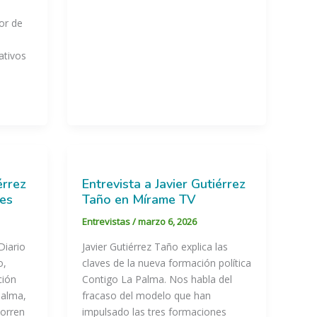
dor de
ativos
érrez
Entrevista a Javier Gutiérrez
.es
Taño en Mírame TV
Entrevistas
/
marzo 6, 2026
Diario
Javier Gutiérrez Taño explica las
o,
claves de la nueva formación política
ción
Contigo La Palma. Nos habla del
Palma,
fracaso del modelo que han
corren
impulsado las tres formaciones