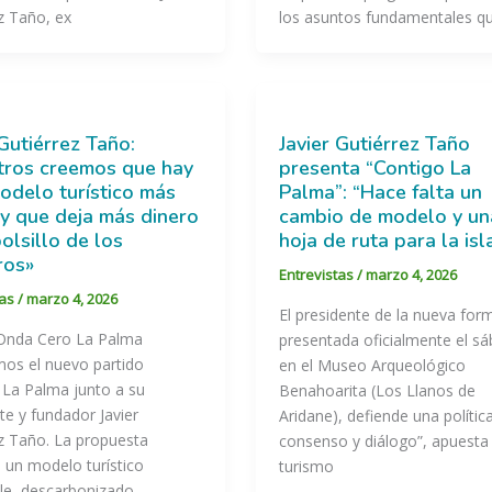
z Taño, ex
los asuntos fundamentales q
 Gutiérrez Taño:
Javier Gutiérrez Taño
tros creemos que hay
presenta “Contigo La
odelo turístico más
Palma”: “Hace falta un
 y que deja más dinero
cambio de modelo y un
bolsillo de los
hoja de ruta para la isl
ros»
Entrevistas
/
marzo 4, 2026
tas
/
marzo 4, 2026
El presidente de la nueva for
Onda Cero La Palma
presentada oficialmente el s
os el nuevo partido
en el Museo Arqueológico
 La Palma junto a su
Benahoarita (Los Llanos de
te y fundador Javier
Aridane), defiende una polític
z Taño. La propuesta
consenso y diálogo”, apuesta
 un modelo turístico
turismo
le, descarbonizado