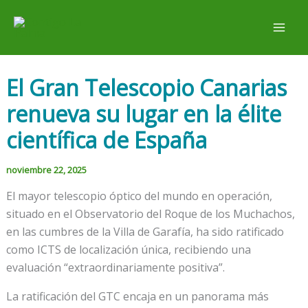
Ir
al
contenido
El Gran Telescopio Canarias
renueva su lugar en la élite
científica de España
noviembre 22, 2025
El mayor telescopio óptico del mundo en operación,
situado en el Observatorio del Roque de los Muchachos,
en las cumbres de la Villa de Garafía, ha sido ratificado
como ICTS de localización única, recibiendo una
evaluación “extraordinariamente positiva”.
La ratificación del GTC encaja en un panorama más