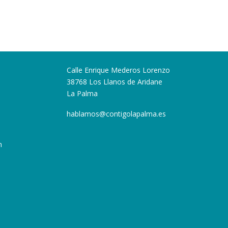
Calle Enrique Mederos Lorenzo
38768 Los Llanos de Aridane
La Palma
hablamos@contigolapalma.es
n