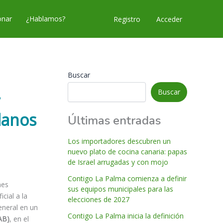
nar
¿Hablamos?
Acceder
Registro
Buscar
Buscar
lanos
Últimas entradas
Los importadores descubren un
nuevo plato de cocina canaria: papas
de Israel arrugadas y con mojo
Contigo La Palma comienza a definir
nes
sus equipos municipales para las
cial a la
elecciones de 2027
general en un
Contigo La Palma inicia la definición
AB)
, en el