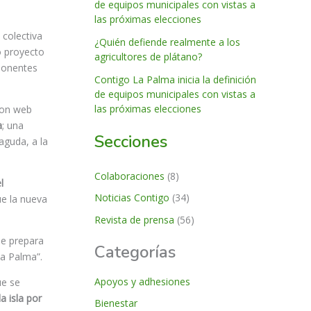
de equipos municipales con vistas a
las próximas elecciones
 colectiva
¿Quién defiende realmente a los
o proyecto
agricultores de plátano?
mponentes
Contigo La Palma inicia la definición
de equipos municipales con vistas a
las próximas elecciones
con web
a
; una
Secciones
aguda, a la
Colaboraciones
(8)
l
Noticias Contigo
(34)
ue la nueva
Revista de prensa
(56)
se prepara
Categorías
La Palma”.
Apoyos y adhesiones
ue se
a isla por
Bienestar