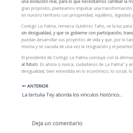
una evolución real, para lo que necesitamos cambiar la ma
gran propósito, planteamos impulsar una transformación q
en nuestro territorio con prosperidad, equilibrio, dignidad
Contigo La Palma, remarca Gutiérrez Taño, ve la luz para
sin desigualdad, y que se gobierne con participación, trans
puedan desarrollar sus proyectos de vida y que, por lo tant
misma y se sacuda de una vez la resignación y el pesimis
El presidente de Contigo La Palma concluye con la afirma
al futuro
. Es ahora o nunca, ciudadanos de La Palma” y an
desigualdad, bien entendida en lo económico, lo social, lo 
ANTERIOR
La tertulia Tey aborda los vínculos históricos entre Irlanda y Santa Cruz de La Palma
Deja un comentario