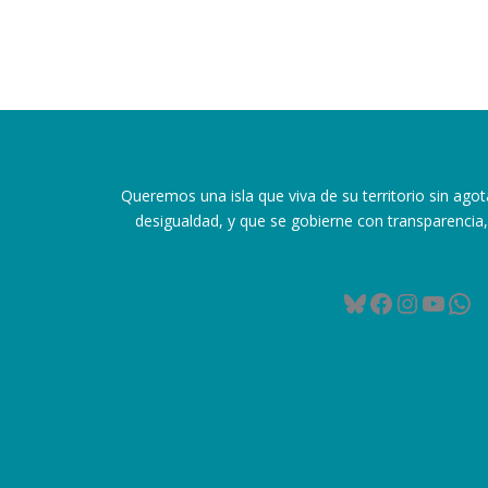
Queremos una isla que viva de su territorio sin agot
desigualdad, y que se gobierne con transparencia, 
Bluesky
Facebook
Instag
YouT
Wh