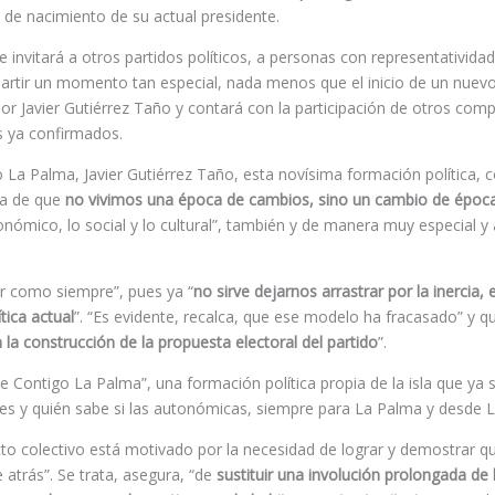
o de nacimiento de su actual presidente.
se invitará a otros partidos políticos, a personas con representatividad
partir un momento tan especial, nada menos que el inicio de un nuev
 por Javier Gutiérrez Taño y contará con la participación de otros co
s ya confirmados.
 La Palma, Javier Gutiérrez Taño, esta novísima formación política, 
cia de que
no vivimos una época de cambios, sino un cambio de époc
nómico, lo social y lo cultural”, también y de manera muy especial y 
ar como siempre”, pues ya “
no sirve dejarnos arrastrar por la inercia, e
tica actual
”. “Es evidente, recalca, que ese modelo ha fracasado” y q
n la construcción de la propuesta electoral del partido
”.
de Contigo La Palma”, una formación política propia de la isla que ya 
lares y quién sabe si las autonómicas, siempre para La Palma y desde 
cto colectivo está motivado por la necesidad de lograr y demostrar q
atrás”. Se trata, asegura, “de
sustituir una involución prolongada de l