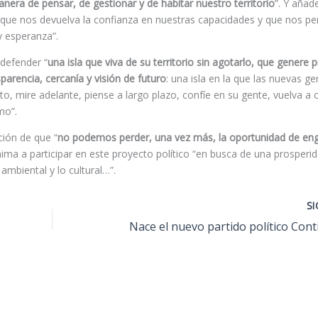
nera de pensar, de gestionar y de habitar nuestro territorio
”. Y añad
ue nos devuelva la confianza en nuestras capacidades y que nos per
 y esperanza”.
 defender “
una isla que viva de su territorio sin agotarlo, que genere 
parencia, cercanía y visión de futuro
: una isla en la que las nuevas g
o, mire adelante, piense a largo plazo, confíe en su gente, vuelva a c
mo”.
ción de que “
no podemos perder, una vez más, la oportunidad de en
ima a participar en este proyecto político “en busca de una prosperid
ambiental y lo cultural…”.
S