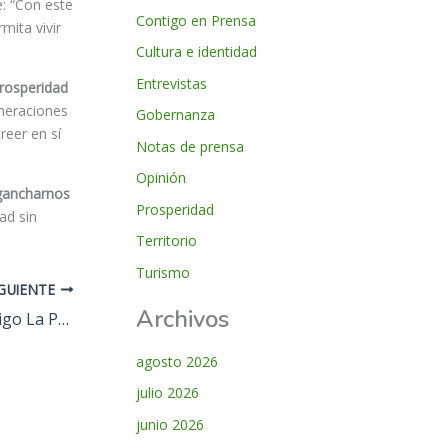
e: “Con este
Contigo en Prensa
mita vivir
Cultura e identidad
Entrevistas
prosperidad
eneraciones
Gobernanza
reer en sí
Notas de prensa
Opinión
gancharnos
Prosperidad
ad sin
Territorio
Turismo
IGUIENTE
Archivos
Nace el nuevo partido político Contigo La Palma para acabar con la “involución prolongada” de la isla
agosto 2026
julio 2026
junio 2026