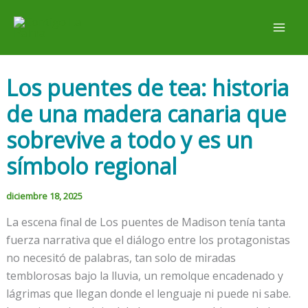
Ir
al
contenido
Los puentes de tea: historia
de una madera canaria que
sobrevive a todo y es un
símbolo regional
diciembre 18, 2025
La escena final de Los puentes de Madison tenía tanta
fuerza narrativa que el diálogo entre los protagonistas
no necesitó de palabras, tan solo de miradas
temblorosas bajo la lluvia, un remolque encadenado y
lágrimas que llegan donde el lenguaje ni puede ni sabe.