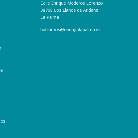
Calle Enrique Mederos Lorenzo
38768 Los Llanos de Aridane
La Palma
hablamos@contigolapalma.es
n
al
les