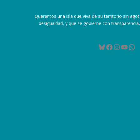
Queremos una isla que viva de su territorio sin agot
desigualdad, y que se gobierne con transparencia, 
Bluesky
Facebook
Instag
YouT
Wh