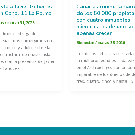
ista a Javier Gutiérrez
Canarias rompe la barr
n Canal 11 La Palma
de los 50.000 propieta
con cuatro inmuebles
tas
/
marzo 31, 2026
mientras los de uno so
apenas crecen
primera entrega de
ersias, nos sumergimos en
Bienestar
/
marzo 28, 2026
is crítico y adulto sobre la
Los datos del catastro revela
estructural de nuestra isla.
la multipropiedad es cada ve
 con la presencia de Javier
en el Archipiélago, con un a
z Taño, ex
imparable de los dueños de d
tres, cuatro, cinco y hasta 25