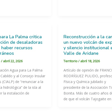
ara La Palma critica
Reconstrucción a la car
ación de desaladoras
un nuevo volcán de ex
 haber recursos
y silencio institucional 
rráneos
Valle de Aridane
o
/
abril 22, 2026
Territorio
/
abril 18, 2026
iación Agua para La Palma
Artículo de opinión de FRAN
 Cabildo y al Consejo Insular
RODRÍGUEZ PULIDO, profeso
 (CIALP) de “renunciar a la
Física y Química jubilado y
 hidrológica” de la isla al
presidente de la Asociación Ti
 la instalación de
Bonita. Más de cuatro años 
de que el volcán Tajogaite en