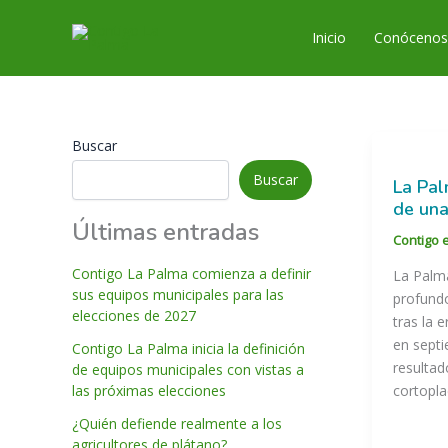
Ir
al
Inicio
Conóceno
contenido
Buscar
Buscar
La Pal
de una
Últimas entradas
Contigo 
Contigo La Palma comienza a definir
La Palma
sus equipos municipales para las
profundo
elecciones de 2027
tras la 
en septi
Contigo La Palma inicia la definición
resultad
de equipos municipales con vistas a
las próximas elecciones
cortopla
¿Quién defiende realmente a los
agricultores de plátano?