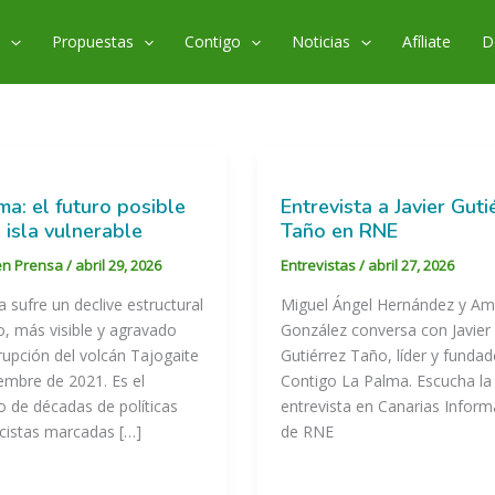
s
Propuestas
Contigo
Noticias
Afíliate
D
ma: el futuro posible
Entrevista a Javier Guti
 isla vulnerable
Taño en RNE
en Prensa
/
abril 29, 2026
Entrevistas
/
abril 27, 2026
 sufre un declive estructural
Miguel Ángel Hernández y A
, más visible y agravado
González conversa con Javier
erupción del volcán Tajogaite
Gutiérrez Taño, líder y funda
embre de 2021. Es el
Contigo La Palma. Escucha la
o de décadas de políticas
entrevista en Canarias Inform
cistas marcadas […]
de RNE