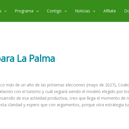
s
Programa
Contigo
Noticias
Afíliate
Do
 para La Palma
a poco más de un año de las próximas elecciones (mayo de 2027), Coali
relación con el turismo y cuál seguirá siendo el modelo elegido por los
esarrollo de esa actividad productiva, creo que llega el momento de r
iesta claridad y espero que con argumentos, porque otra estrategia tur