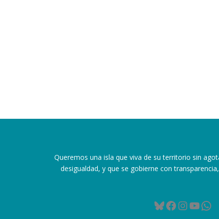
Queremos una isla que viva de su territorio sin agot
desigualdad, y que se gobierne con transparencia, 
Bluesky
Facebook
Instag
YouT
Wh