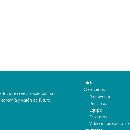
Inicio
Conócenos
arlo, que cree prosperidad sin
Bienvenida
cercanía y visión de futuro.
Principios
Equipo
Estatutos
ram
ube
atsApp
Vídeo de presentació